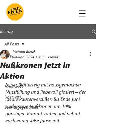
Beitrag
All Posts
Viktoria Breuß
All Posts
23. Mai 2024
1 Min. Lesezeit
Nußkronen Jetzt in
Neuigkeiten
Aktion
Brot
feiner Blätterteig mit hausgemachter 
Handwerk
Nussfüllung und liebevoll glasiert—der 
Über uns
ideale Pausenversüßer. Bis Ende Juni 
sind unsere Nußkronen um 10% 
Sonntagsgedanken
günstiger. Kommt vorbei und nehmt 
euch euren süße Jause mit