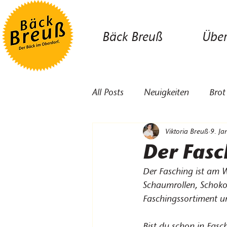
Bäck Breuß
Über
All Posts
Neuigkeiten
Brot
Viktoria Breuß
9. Ja
Der Fasc
Der Fasching ist am 
Schaumrollen, Schoko
Faschingssortiment u
Bist du schon in Fasc