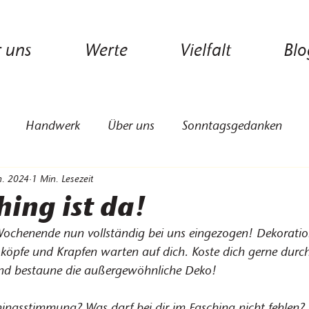
 uns
Werte
Vielfalt
Blo
Handwerk
Über uns
Sonntagsgedanken
n. 2024
1 Min. Lesezeit
hing ist da!
Wochenende nun vollständig bei uns eingezogen! Dekoratio
köpfe und Krapfen warten auf dich. Koste dich gerne durch
nd bestaune die außergewöhnliche Deko!
hingsstimmung? Was darf bei dir im Fasching nicht fehlen?